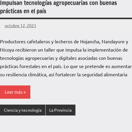
Impulsan tecnologías agropecuarias con buenas
prácticas en el país
octubre 12, 2021
La
Voz
Productores cafetaleros y lecheros de Hojancha, Nandayure y
de
Nicoya recibieron un taller que impulsa la implementación de
La
Pampa
tecnologías agropecuarias y digitales asociadas con buenas
prácticas forestales en el país. Lo que se pretende es aumentar
su resiliencia climática, así fortalecer la seguridad alimentaria
Leer más
Ciencia y tecnología
La Provincia