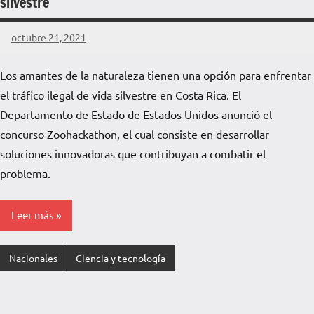
silvestre
octubre 21, 2021
La
Voz
Los amantes de la naturaleza tienen una opción para enfrentar
de
el tráfico ilegal de vida silvestre en Costa Rica. El
La
Pampa
Departamento de Estado de Estados Unidos anunció el
concurso Zoohackathon, el cual consiste en desarrollar
soluciones innovadoras que contribuyan a combatir el
problema.
Leer más
Nacionales
Ciencia y tecnología