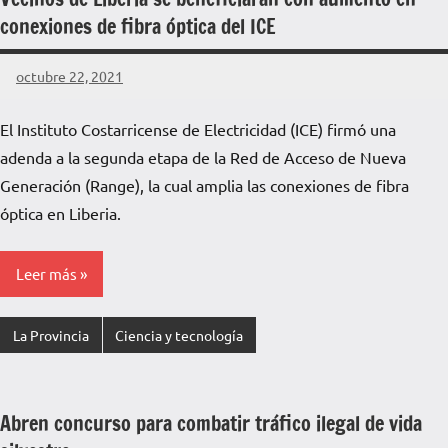
conexiones de fibra óptica del ICE
octubre 22, 2021
La
Voz
El Instituto Costarricense de Electricidad (ICE) firmó una
de
adenda a la segunda etapa de la Red de Acceso de Nueva
La
Pampa
Generación (Range), la cual amplia las conexiones de fibra
óptica en Liberia.
Leer más
La Provincia
Ciencia y tecnología
Abren concurso para combatir tráfico ilegal de vida