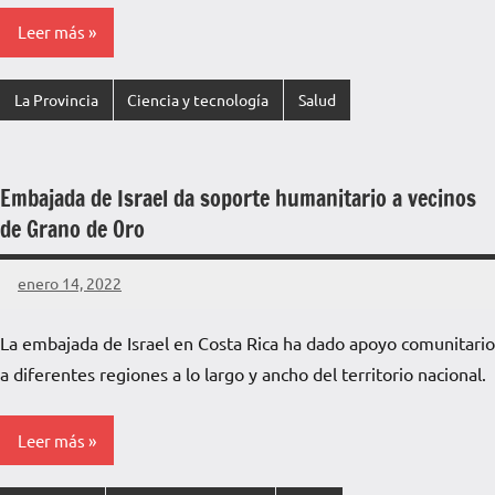
Leer más
La Provincia
Ciencia y tecnología
Salud
Embajada de Israel da soporte humanitario a vecinos
de Grano de Oro
enero 14, 2022
La
Voz
La embajada de Israel en Costa Rica ha dado apoyo comunitario
de
a diferentes regiones a lo largo y ancho del territorio nacional.
La
Pampa
Leer más