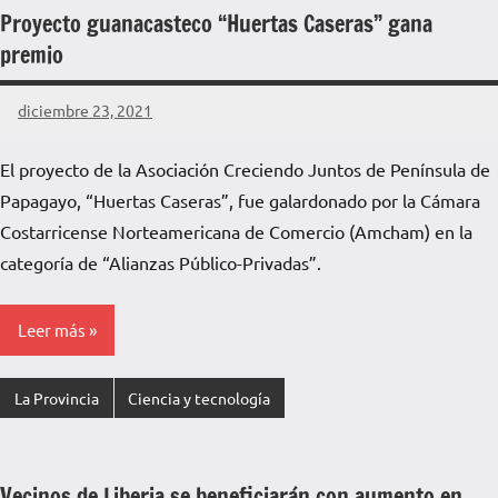
Proyecto guanacasteco “Huertas Caseras” gana
premio
diciembre 23, 2021
La
Voz
El proyecto de la Asociación Creciendo Juntos de Península de
de
Papagayo, “Huertas Caseras”, fue galardonado por la Cámara
La
Pampa
Costarricense Norteamericana de Comercio (Amcham) en la
categoría de “Alianzas Público-Privadas”.
Leer más
La Provincia
Ciencia y tecnología
Vecinos de Liberia se beneficiarán con aumento en