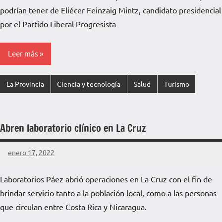
podrían tener de Eliécer Feinzaig Mintz, candidato presidencial
por el Partido Liberal Progresista
Leer más
La Provincia
Ciencia y tecnología
Salud
Turismo
Abren laboratorio clínico en La Cruz
enero 17, 2022
La
Voz
Laboratorios Páez abrió operaciones en La Cruz con el fin de
de
brindar servicio tanto a la población local, como a las personas
La
Pampa
que circulan entre Costa Rica y Nicaragua.