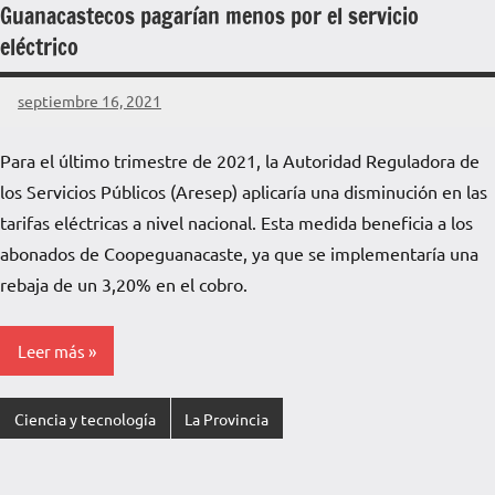
Guanacastecos pagarían menos por el servicio
eléctrico
septiembre 16, 2021
La
Voz
Para el último trimestre de 2021, la Autoridad Reguladora de
de
los Servicios Públicos (Aresep) aplicaría una disminución en las
La
Pampa
tarifas eléctricas a nivel nacional. Esta medida beneficia a los
abonados de Coopeguanacaste, ya que se implementaría una
rebaja de un 3,20% en el cobro.
Leer más
Ciencia y tecnología
La Provincia