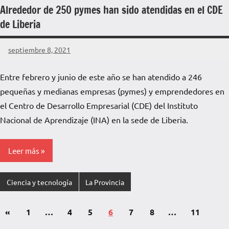
Alrededor de 250 pymes han sido atendidas en el CDE
de Liberia
septiembre 8, 2021
La
Voz
Entre febrero y junio de este año se han atendido a 246
de
pequeñas y medianas empresas (pymes) y emprendedores en
La
Pampa
el Centro de Desarrollo Empresarial (CDE) del Instituto
Nacional de Aprendizaje (INA) en la sede de Liberia.
Leer más
Ciencia y tecnología
La Provincia
«
1
…
4
5
6
7
8
…
11