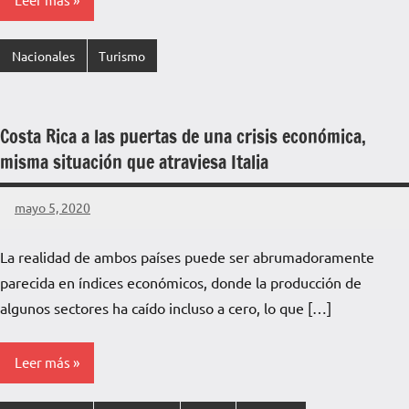
Nacionales
Turismo
Costa Rica a las puertas de una crisis económica,
misma situación que atraviesa Italia
mayo 5, 2020
La
No
Voz
hay
La realidad de ambos países puede ser abrumadoramente
de
comentarios
parecida en índices económicos, donde la producción de
La
Pampa
algunos sectores ha caído incluso a cero, lo que […]
Leer más