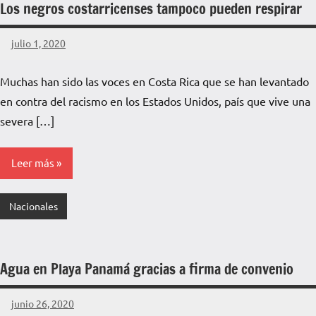
Los negros costarricenses tampoco pueden respirar
julio 1, 2020
La
Voz
Muchas han sido las voces en Costa Rica que se han levantado
de
en contra del racismo en los Estados Unidos, país que vive una
La
Pampa
severa […]
Leer más
Nacionales
Agua en Playa Panamá gracias a firma de convenio
junio 26, 2020
La
No