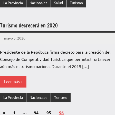
La Provincia
Nacionales
Salud
Turismo
Turismo decrecerá en 2020
mayo 5, 2020
La
No
Voz
hay
Presidente de la República firma decreto para la creación del
de
comentarios
Consejo de Competitividad Turística que permitirá fortalecer
La
Pampa
aún más el turismo nacional Durante el 2019 […]
Leer más
La Provincia
Nacionales
Turismo
«
1
…
94
95
96