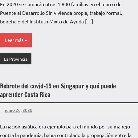
En 2020 se sumarán otras 1.800 familias en el marco de
de
comentarios
Puente al Desarrollo Sin vivienda propia, trabajo formal,
La
Pampa
beneficio del Instituto Mixto de Ayuda […]
Leer más
La Provincia
Rebrote del covid-19 en Singapur y qué puede
aprender Costa Rica
junio 26, 2020
La
No
Voz
hay
La nación asiática era ejemplo para el mundo por su manejo
de
comentarios
contra la pandemia, había controlado la propagación entre la
La