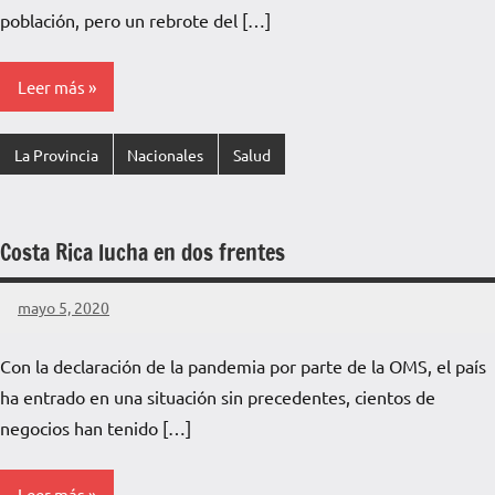
Pampa
población, pero un rebrote del […]
Leer más
La Provincia
Nacionales
Salud
Costa Rica lucha en dos frentes
mayo 5, 2020
La
No
Voz
hay
Con la declaración de la pandemia por parte de la OMS, el país
de
comentarios
ha entrado en una situación sin precedentes, cientos de
La
Pampa
negocios han tenido […]
Leer más