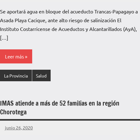
Voz
hay
Se aportará agua en bloque del acueducto Trancas-Papagayo a
de
comentarios
Asada Playa Cacique, ante alto riesgo de salinización El
La
Pampa
Instituto Costarricense de Acueductos y Alcantarillados (AyA),
[…]
Leer más
La Provincia
Salud
IMAS atiende a más de 52 familias en la región
Chorotega
junio 26, 2020
La
No
Voz
hay