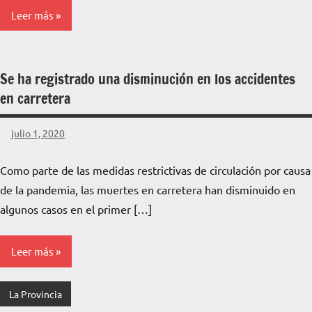
Leer más
Se ha registrado una disminución en los accidentes
en carretera
julio 1, 2020
La
Voz
Como parte de las medidas restrictivas de circulación por causa
de
de la pandemia, las muertes en carretera han disminuido en
La
Pampa
algunos casos en el primer […]
Leer más
La Provincia