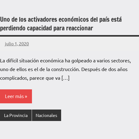
Uno de los activadores económicos del país está
perdiendo capacidad para reaccionar
julio 1, 2020
La
Voz
La difícil situación económica ha golpeado a varios sectores,
de
uno de ellos es el de la construcción. Después de dos años
La
Pampa
complicados, parece que va […]
Leer más
La Provincia
Nacionales