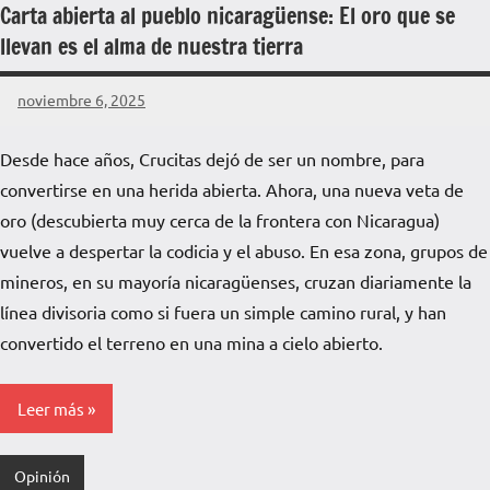
Carta abierta al pueblo nicaragüense: El oro que se
llevan es el alma de nuestra tierra
noviembre 6, 2025
La
Voz
Desde hace años, Crucitas dejó de ser un nombre, para
de
convertirse en una herida abierta. Ahora, una nueva veta de
La
Pampa
oro (descubierta muy cerca de la frontera con Nicaragua)
vuelve a despertar la codicia y el abuso. En esa zona, grupos de
mineros, en su mayoría nicaragüenses, cruzan diariamente la
línea divisoria como si fuera un simple camino rural, y han
convertido el terreno en una mina a cielo abierto.
Leer más
Opinión