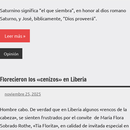
Voz
Saturnino significa “el que siembra”, en honor al dios romano
de
Saturno, y José, bíblicamente, “Dios proveerá”.
La
Pampa
Leer más
Opinión
Florecieron los «cenizos» en Liberia
noviembre 25, 2025
La
Voz
Hombre cabo. De verdad que en Liberia algunos «rencos de la
de
cabeza», se sienten frustrados por el convite de María Flora
La
Pampa
Sobrado Rothe, «Tía Florita», en calidad de invitada especial en