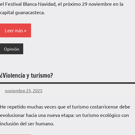
el Festival Blanca Navidad, el próximo 29 noviembre en la
capital guanacasteca.
Leer más
Opinión
¿Violencia y turismo?
noviembre 25, 2025
La
Voz
He repetido muchas veces que el turismo costarricense debe
de
evolucionar hacia una nueva etapa: un turismo ecológico con
La
Pampa
inclusión del ser humano.