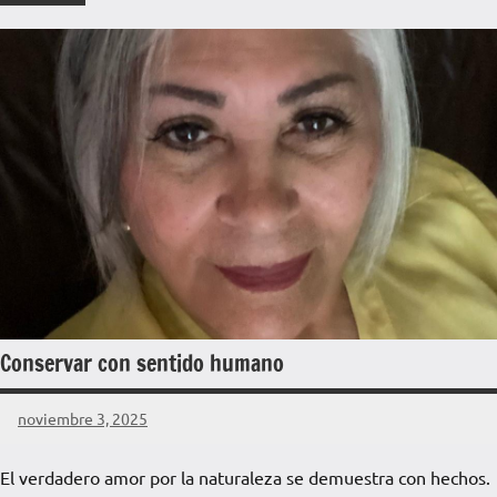
Conservar con sentido humano
noviembre 3, 2025
La
Voz
El verdadero amor por la naturaleza se demuestra con hechos.
de