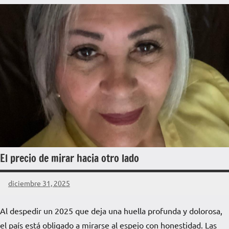
El precio de mirar hacia otro lado
diciembre 31, 2025
La
Voz
Al despedir un 2025 que deja una huella profunda y dolorosa,
de
el país está obligado a mirarse al espejo con honestidad. Las
La