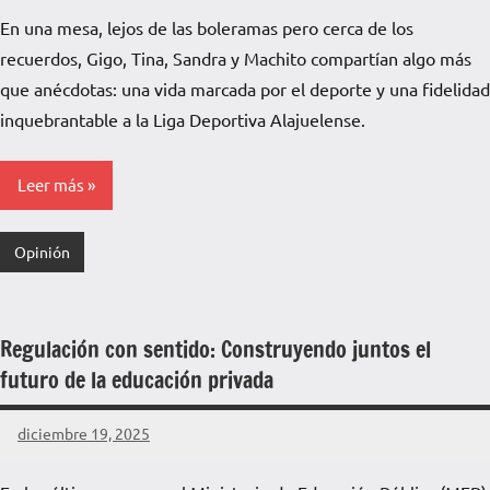
Voz
En una mesa, lejos de las boleramas pero cerca de los
de
recuerdos, Gigo, Tina, Sandra y Machito compartían algo más
La
Pampa
que anécdotas: una vida marcada por el deporte y una fidelidad
inquebrantable a la Liga Deportiva Alajuelense.
Leer más
Opinión
Regulación con sentido: Construyendo juntos el
futuro de la educación privada
diciembre 19, 2025
La
Voz