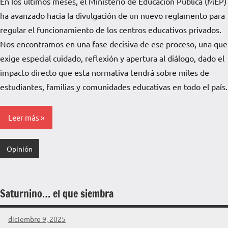
En los últimos meses, el Ministerio de Educación Pública (MEP)
de
ha avanzado hacia la divulgación de un nuevo reglamento para
La
Pampa
regular el funcionamiento de los centros educativos privados.
Nos encontramos en una fase decisiva de ese proceso, una que
exige especial cuidado, reflexión y apertura al diálogo, dado el
impacto directo que esta normativa tendrá sobre miles de
estudiantes, familias y comunidades educativas en todo el país.
Leer más
Opinión
Saturnino… el que siembra
diciembre 9, 2025
La