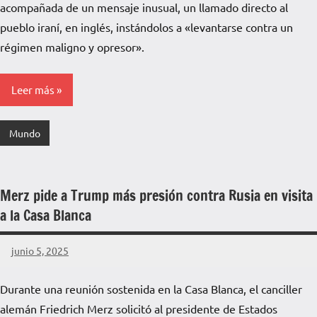
acompañada de un mensaje inusual, un llamado directo al
pueblo iraní, en inglés, instándolos a «levantarse contra un
régimen maligno y opresor».
Leer más
Mundo
Merz pide a Trump más presión contra Rusia en visita
a la Casa Blanca
junio 5, 2025
La
Voz
Durante una reunión sostenida en la Casa Blanca, el canciller
de
alemán Friedrich Merz solicitó al presidente de Estados
La