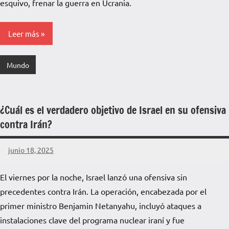
esquivo, frenar la guerra en Ucrania.
Leer más
Mundo
¿Cuál es el verdadero objetivo de Israel en su ofensiva
contra Irán?
junio 18, 2025
La
Voz
El viernes por la noche, Israel lanzó una ofensiva sin
de
precedentes contra Irán. La operación, encabezada por el
La
Pampa
primer ministro Benjamin Netanyahu, incluyó ataques a
instalaciones clave del programa nuclear iraní y fue