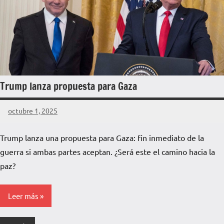
Trump lanza propuesta para Gaza
octubre 1, 2025
La
Voz
Trump lanza una propuesta para Gaza: fin inmediato de la
de
guerra si ambas partes aceptan. ¿Será este el camino hacia la
La
Pampa
paz?
Leer más