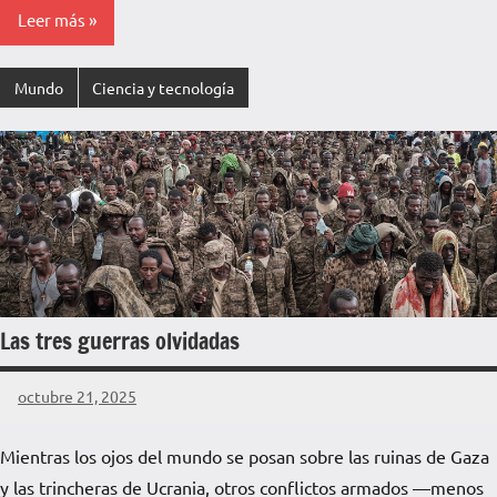
Leer más
Mundo
Ciencia y tecnología
Las tres guerras olvidadas
octubre 21, 2025
La
Voz
Mientras los ojos del mundo se posan sobre las ruinas de Gaza
de
y las trincheras de Ucrania, otros conflictos armados —menos
La