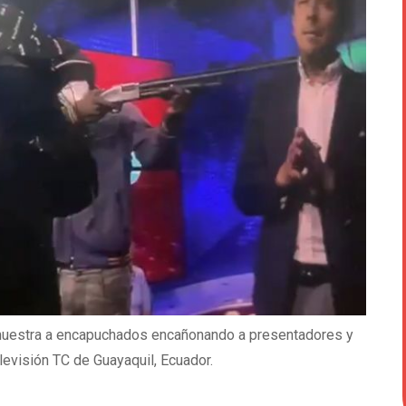
 muestra a encapuchados encañonando a presentadores y
levisión TC de Guayaquil, Ecuador.