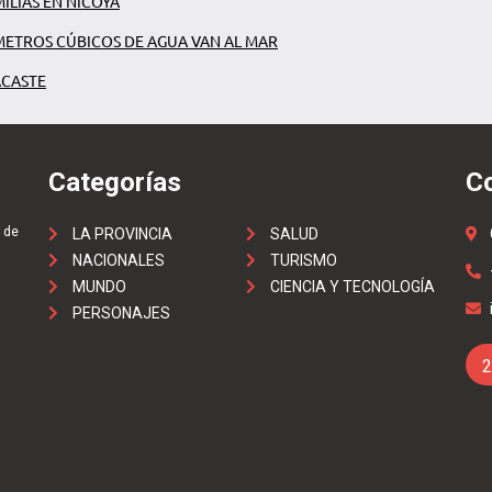
ILIAS EN NICOYA
METROS CÚBICOS DE AGUA VAN AL MAR
ACASTE
Categorías
C
 de
LA PROVINCIA
SALUD
NACIONALES
TURISMO
MUNDO
CIENCIA Y TECNOLOGÍA
PERSONAJES
2