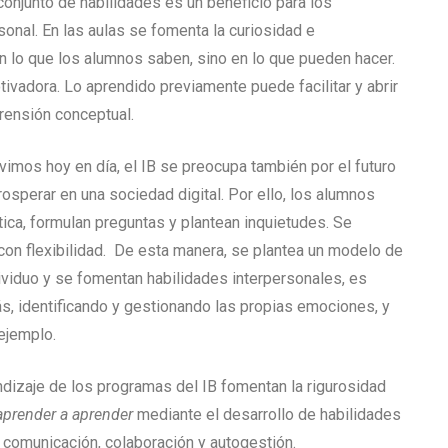
onjunto de habilidades es un beneficio para los
sonal. En las aulas se fomenta la curiosidad e
n lo que los alumnos saben, sino en lo que pueden hacer.
ivadora. Lo aprendido previamente puede facilitar y abrir
rensión conceptual.
ivimos hoy en día, el IB se preocupa también por el futuro
osperar en una sociedad digital. Por ello, los alumnos
ica, formulan preguntas y plantean inquietudes. Se
con flexibilidad. De esta manera, se plantea un modelo de
ividuo y se fomentan habilidades interpersonales, es
ás, identificando y gestionando las propias emociones, y
ejemplo.
izaje de los programas del IB fomentan la rigurosidad
aprender a aprender
mediante el desarrollo de habilidades
, comunicación, colaboración y autogestión.