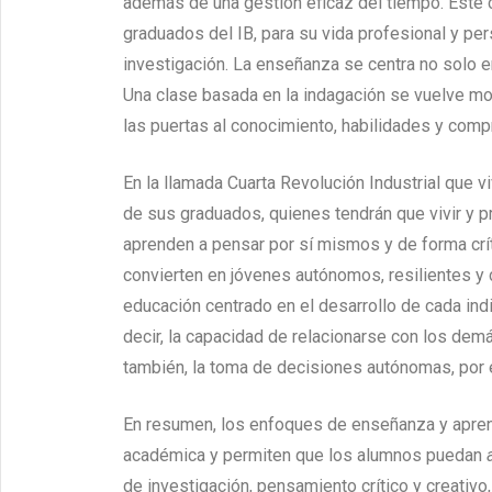
además de una gestión eficaz del tiempo. Este c
graduados del IB, para su vida profesional y per
investigación. La enseñanza se centra no solo e
Una clase basada en la indagación se vuelve mot
las puertas al conocimiento, habilidades y comp
En la llamada Cuarta Revolución Industrial que v
de sus graduados, quienes tendrán que vivir y pr
aprenden a pensar por sí mismos y de forma crít
convierten en jóvenes autónomos, resilientes y 
educación centrado en el desarrollo de cada ind
decir, la capacidad de relacionarse con los dem
también, la toma de decisiones autónomas, por 
En resumen, los enfoques de enseñanza y aprend
académica y permiten que los alumnos puedan
de investigación, pensamiento crítico y creativo