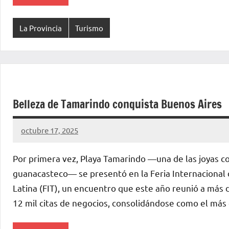
La Provincia
Turismo
Belleza de Tamarindo conquista Buenos Aires
octubre 17, 2025
La
Voz
Por primera vez, Playa Tamarindo —una de las joyas co
de
guanacasteco— se presentó en la Feria Internacional
La
Latina (FIT), un encuentro que este año reunió a más d
Pampa
12 mil citas de negocios, consolidándose como el más 