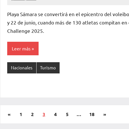
La
Voz
Playa Sámara se convertirá en el epicentro del voleibo
de
y 22 de junio, cuando más de 130 atletas compitan en
La
Challenge 2025.
Pampa
Leer más
Nacionales
Turismo
«
1
2
3
4
5
…
18
»