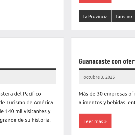
La Provincia
Turismo
Guanacaste con ofer
octubre 3, 2025
La
Voz
stera del Pacífico
Más de 30 empresas ofr
de
 de Turismo de América
alimentos y bebidas, en
La
e 140 mil visitantes y
Pampa
grande de su historia.
Leer más