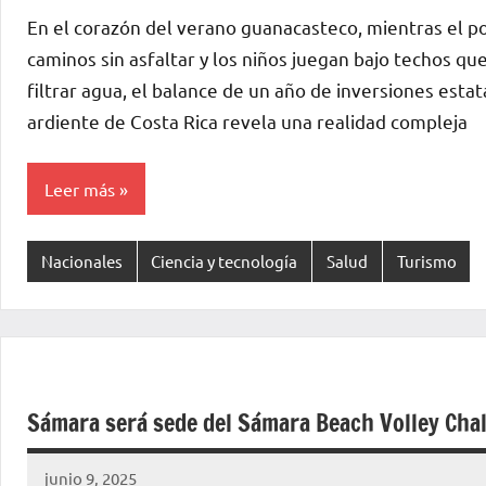
Voz
En el corazón del verano guanacasteco, mientras el p
de
caminos sin asfaltar y los niños juegan bajo techos qu
La
filtrar agua, el balance de un año de inversiones estat
Pampa
ardiente de Costa Rica revela una realidad compleja
Leer más
Nacionales
Ciencia y tecnología
Salud
Turismo
Sámara será sede del Sámara Beach Volley Cha
junio 9, 2025