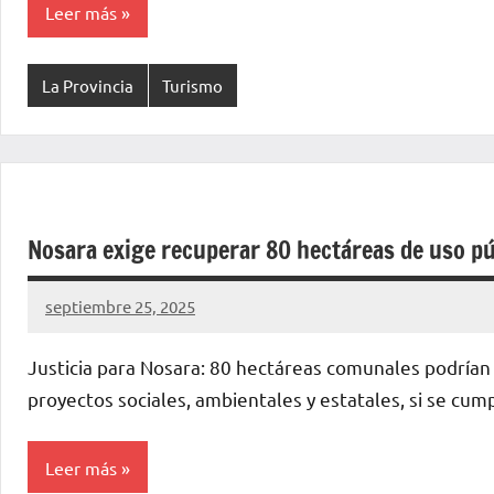
Leer más
La Provincia
Turismo
Nosara exige recuperar 80 hectáreas de uso pú
septiembre 25, 2025
La
Voz
Justicia para Nosara: 80 hectáreas comunales podrían
de
proyectos sociales, ambientales y estatales, si se cump
La
Pampa
Leer más