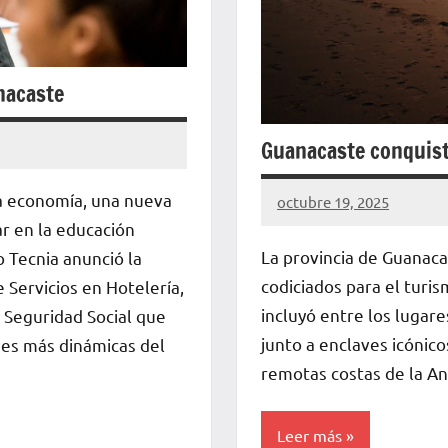
nacaste
Guanacaste conquista
la economía, una nueva
octubre 19, 2025
La
r en la educación
Voz
La provincia de Guanaca
o Tecnia anunció la
de
codiciados para el turis
Servicios en Hotelería,
La
incluyó entre los lugar
y Seguridad Social que
Pampa
junto a enclaves icónico
nes más dinámicas del
remotas costas de la An
Leer más