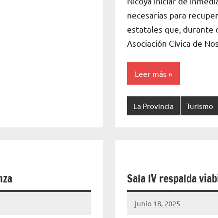
Nicoya iniciar de inmedi
necesarias para recupe
estatales que, durante 
Asociación Cívica de No
Leer más
La Provincia
Turismo
nza
Sala IV respalda via
junio 18, 2025
La