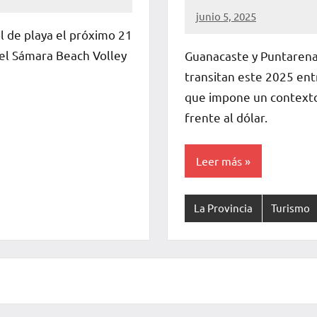
junio 5, 2025
La
l de playa el próximo 21
Voz
 el Sámara Beach Volley
Guanacaste y Puntarenas
de
transitan este 2025 entr
La
que impone un contexto
Pampa
frente al dólar.
Leer más
La Provincia
Turismo