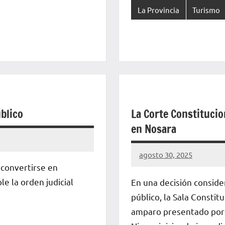
La Provincia
Turismo
blico
La Corte Constitucio
en Nosara
agosto 30, 2025
La
 convertirse en
Voz
le la orden judicial
En una decisión conside
de
público, la Sala Constit
La
amparo presentado por 
Pampa